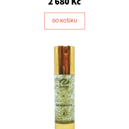
2 680 Kč
E
T
E
DO KOŠÍKU
N
A
J
Í
T
?
HLEDAT