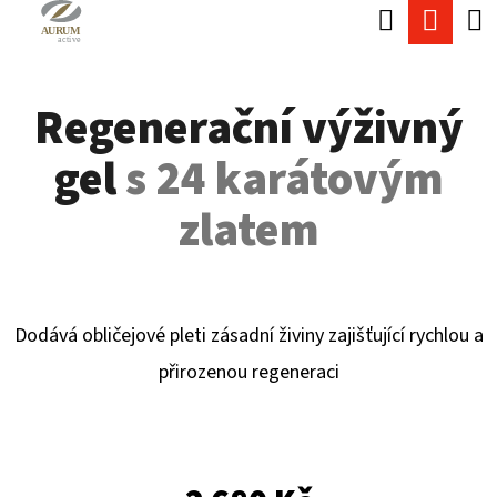
K
Hledat
Náku
Přejít
O
Zpět
Zpět
na
koší
Š
obsah
Regenerační výživný
Í
C
K
gel
s 24 karátovým
O
P
zlatem
O
T
Ř
Dodává obličejové pleti zásadní živiny
zajišťující rychlou a
E
přirozenou regeneraci
B
U
J