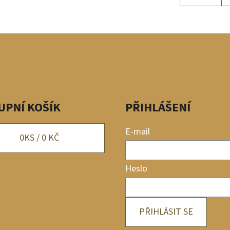
UPNÍ KOŠÍK
PŘIHLÁŠENÍ
E-mail
0
KS /
0 KČ
Heslo
PŘIHLÁSIT SE