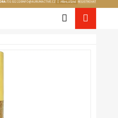
ORA:
731 022 220
INFO@AURUMACTIVE.CZ
REGISTROVAT
PŘIHLÁŠENÍ
Hledat
Nákupn
košík