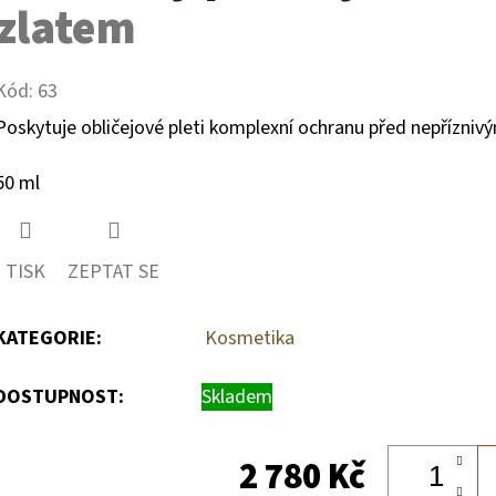
zlatem
Kód:
63
Poskytuje obličejové pleti komplexní ochranu
před nepříznivým
50 ml
TISK
ZEPTAT SE
KATEGORIE
:
Kosmetika
DOSTUPNOST:
Skladem
2 780 Kč