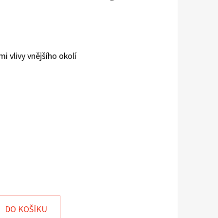
i vlivy vnějšího okolí
DO KOŠÍKU